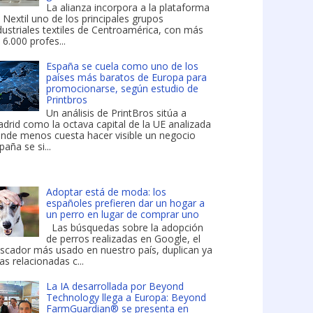
La alianza incorpora a la plataforma
 Nextil uno de los principales grupos
dustriales textiles de Centroamérica, con más
 6.000 profes...
España se cuela como uno de los
países más baratos de Europa para
promocionarse, según estudio de
Printbros
Un análisis de PrintBros sitúa a
drid como la octava capital de la UE analizada
nde menos cuesta hacer visible un negocio
paña se si...
Adoptar está de moda: los
españoles prefieren dar un hogar a
un perro en lugar de comprar uno
Las búsquedas sobre la adopción
de perros realizadas en Google, el
scador más usado en nuestro país, duplican ya
las relacionadas c...
La IA desarrollada por Beyond
Technology llega a Europa: Beyond
FarmGuardian® se presenta en