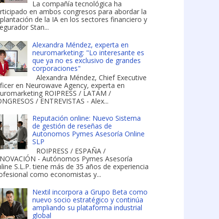
La compañía tecnológica ha
rticipado en ambos congresos para abordar la
plantación de la IA en los sectores financiero y
egurador Stan...
Alexandra Méndez, experta en
neuromarketing: "Lo interesante es
que ya no es exclusivo de grandes
corporaciones"
Alexandra Méndez, Chief Executive
ficer en Neurowave Agency, experta en
uromarketing ROIPRESS / LATAM /
NGRESOS / ENTREVISTAS - Alex...
Reputación online: Nuevo Sistema
de gestión de reseñas de
Autonomos Pymes Asesoría Online
SLP
ROIPRESS / ESPAÑA /
NOVACIÓN - Autónomos Pymes Asesoría
line S.L.P. tiene más de 35 años de experiencia
ofesional como economistas y...
Nextil incorpora a Grupo Beta como
nuevo socio estratégico y continúa
ampliando su plataforma industrial
global