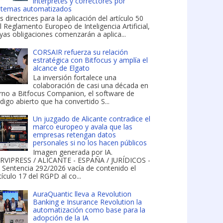
intérpretes y correctores por
stemas automatizados
s directrices para la aplicación del artículo 50
l Reglamento Europeo de Inteligencia Artificial,
yas obligaciones comenzarán a aplica...
CORSAIR refuerza su relación
estratégica con Bitfocus y amplía el
alcance de Elgato
La inversión fortalece una
colaboración de casi una década en
rno a Bitfocus Companion, el software de
digo abierto que ha convertido S...
Un juzgado de Alicante contradice el
marco europeo y avala que las
empresas retengan datos
personales si no los hacen públicos
Imagen generada por IA.
RVIPRESS / ALICANTE - ESPAÑA / JURÍDICOS -
 Sentencia 292/2026 vacía de contenido el
tículo 17 del RGPD al co...
AuraQuantic lleva a Revolution
Banking e Insurance Revolution la
automatización como base para la
adopción de la IA