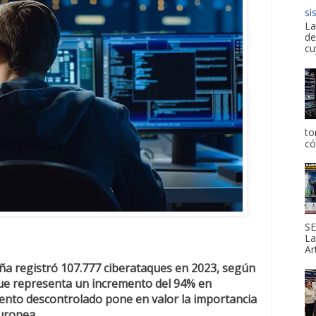
si
La
de
cu
to
có
SE
La
Ar
 registró 107.777 ciberataques en 2023, según
 que representa un incremento del 94% en
ento descontrolado pone en valor la importancia
Europea.