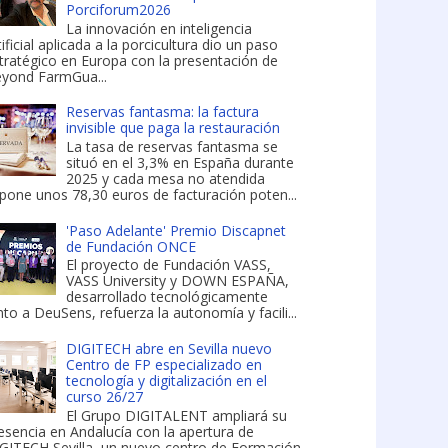
Porciforum2026
La innovación en inteligencia
tificial aplicada a la porcicultura dio un paso
tratégico en Europa con la presentación de
yond FarmGua...
Reservas fantasma: la factura
invisible que paga la restauración
La tasa de reservas fantasma se
situó en el 3,3% en España durante
2025 y cada mesa no atendida
pone unos 78,30 euros de facturación poten...
'Paso Adelante' Premio Discapnet
de Fundación ONCE
El proyecto de Fundación VASS,
VASS University y DOWN ESPAÑA,
desarrollado tecnológicamente
nto a DeuSens, refuerza la autonomía y facili...
DIGITECH abre en Sevilla nuevo
Centro de FP especializado en
tecnología y digitalización en el
curso 26/27
El Grupo DIGITALENT ampliará su
esencia en Andalucía con la apertura de
GITECH Sevilla, un nuevo centro de Formación