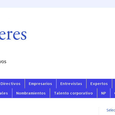
vos
Directivos
Empresarios
Entrevistas
Expertos
ales
Nombramientos
Talento corporativo
NP
Sele