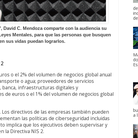
de
in
de
 David C. Mendoza comparte con la audiencia su
 Leyes Mentales, para que las personas que busquen
en sus vidas puedan lograrlos.
Ma
do
 2
Es
uros o el 2% del volumen de negocios global anual
ansporte o agua; proveedores de servicios
, banca, infraestructuras digitales y
es de euros o el 1% del volumen de negocios global
bu
ón. Los directivos de las empresas también pueden
a 
ementan las políticas de ciberseguridad incluidas
to implica que los ejecutivos deben supervisar y
n la Directiva NIS 2.