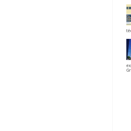
té
ex
Gr