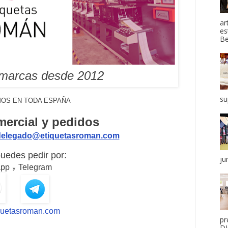
ar
es
Be
 marcas desde 2012
su
OS EN TODA ESPAÑA
ercial y pedidos
delegado@etiquetasroman.com
uedes pedir por:
ju
app
Telegram
y
quetasroman.com
pr
DI