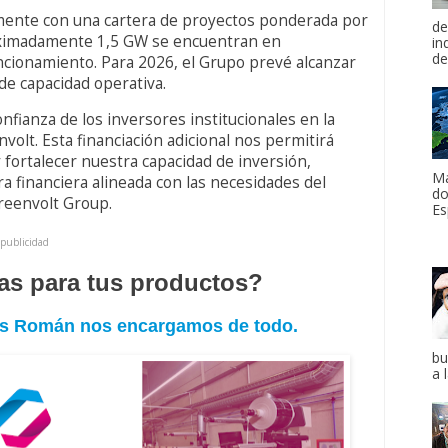
mente con una cartera de proyectos ponderada por
de
roximadamente 1,5 GW se encuentran en
in
de
cionamiento. Para 2026, el Grupo prevé alcanzar
de capacidad operativa.
nfianza de los inversores institucionales en la
nvolt. Esta financiación adicional nos permitirá
 fortalecer nuestra capacidad de inversión,
Ma
 financiera alineada con las necesidades del
do
reenvolt Group.
Es
publicidad
tas para tus productos?
tas Román nos encargamos de todo.
bu
a 