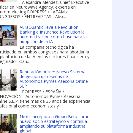
Alexandra Méndez, Chief Executive
ficer en Neurowave Agency, experta en
uromarketing ROIPRESS / LATAM /
NGRESOS / ENTREVISTAS - Alex...
AuraQuantic lleva a Revolution
Banking e Insurance Revolution la
automatización como base para la
adopción de la IA
La compañía tecnológica ha
rticipado en ambos congresos para abordar la
plantación de la IA en los sectores financiero y
egurador Stan...
Reputación online: Nuevo Sistema
de gestión de reseñas de
Autonomos Pymes Asesoría Online
SLP
ROIPRESS / ESPAÑA /
NOVACIÓN - Autónomos Pymes Asesoría
line S.L.P. tiene más de 35 años de experiencia
ofesional como economistas y...
Nextil incorpora a Grupo Beta como
nuevo socio estratégico y continúa
ampliando su plataforma industrial
global