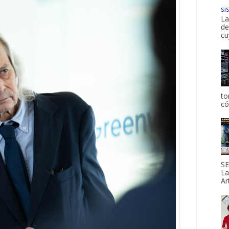
si
La
de
cu
to
có
SE
La
Ar