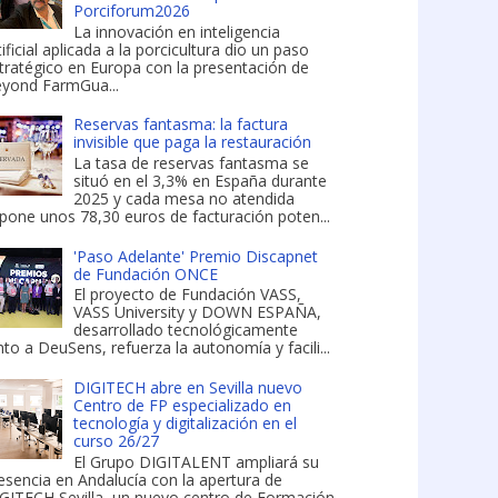
Porciforum2026
La innovación en inteligencia
tificial aplicada a la porcicultura dio un paso
tratégico en Europa con la presentación de
yond FarmGua...
Reservas fantasma: la factura
invisible que paga la restauración
La tasa de reservas fantasma se
situó en el 3,3% en España durante
2025 y cada mesa no atendida
pone unos 78,30 euros de facturación poten...
'Paso Adelante' Premio Discapnet
de Fundación ONCE
El proyecto de Fundación VASS,
VASS University y DOWN ESPAÑA,
desarrollado tecnológicamente
nto a DeuSens, refuerza la autonomía y facili...
DIGITECH abre en Sevilla nuevo
Centro de FP especializado en
tecnología y digitalización en el
curso 26/27
El Grupo DIGITALENT ampliará su
esencia en Andalucía con la apertura de
GITECH Sevilla, un nuevo centro de Formación