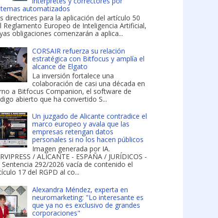
intérpretes y correctores por
stemas automatizados
s directrices para la aplicación del artículo 50
l Reglamento Europeo de Inteligencia Artificial,
yas obligaciones comenzarán a aplica...
CORSAIR refuerza su relación
estratégica con Bitfocus y amplía el
alcance de Elgato
La inversión fortalece una
colaboración de casi una década en
rno a Bitfocus Companion, el software de
digo abierto que ha convertido S...
Un juzgado de Alicante contradice el
marco europeo y avala que las
empresas retengan datos
personales si no los hacen públicos
Imagen generada por IA.
RVIPRESS / ALICANTE - ESPAÑA / JURÍDICOS -
 Sentencia 292/2026 vacía de contenido el
tículo 17 del RGPD al co...
Alexandra Méndez, experta en
neuromarketing: "Lo interesante es
que ya no es exclusivo de grandes
corporaciones"