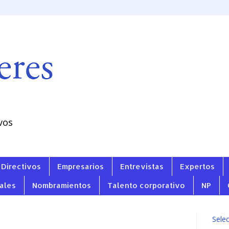
vos
Directivos
Empresarios
Entrevistas
Expertos
ales
Nombramientos
Talento corporativo
NP
Sele