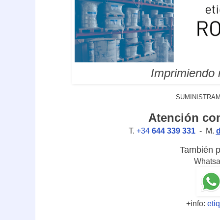
Imprimiendo
SUMINISTRAM
Atención com
T.
+34
644 339 331
- M.
También p
Whats
+info:
eti