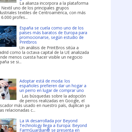
La alianza incorpora a la plataforma
 Nextil uno de los principales grupos
dustriales textiles de Centroamérica, con más
 6.000 profes...
España se cuela como uno de los
países más baratos de Europa para
promocionarse, según estudio de
Printbros
Un análisis de PrintBros sitúa a
drid como la octava capital de la UE analizada
nde menos cuesta hacer visible un negocio
paña se si...
Adoptar está de moda: los
españoles prefieren dar un hogar a
un perro en lugar de comprar uno
Las búsquedas sobre la adopción
de perros realizadas en Google, el
scador más usado en nuestro país, duplican ya
las relacionadas c...
La IA desarrollada por Beyond
Technology llega a Europa: Beyond
FarmGuardian® se presenta en