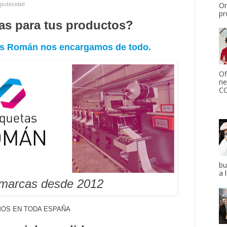
publicidad
On
pr
tas para tus productos?
tas Román nos encargamos de todo.
Of
ne
CO
bu
a 
 marcas desde 2012
OS EN TODA ESPAÑA