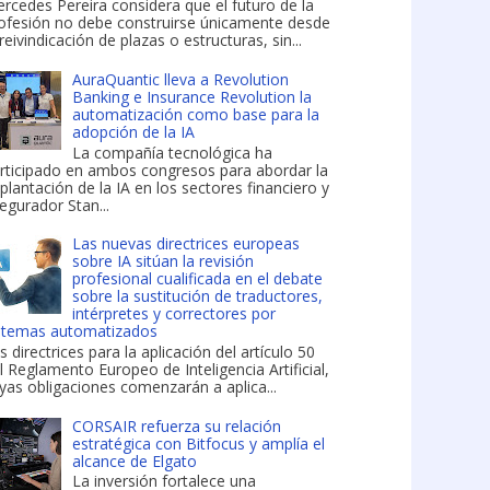
rcedes Pereira considera que el futuro de la
ofesión no debe construirse únicamente desde
 reivindicación de plazas o estructuras, sin...
AuraQuantic lleva a Revolution
Banking e Insurance Revolution la
automatización como base para la
adopción de la IA
La compañía tecnológica ha
rticipado en ambos congresos para abordar la
plantación de la IA en los sectores financiero y
egurador Stan...
Las nuevas directrices europeas
sobre IA sitúan la revisión
profesional cualificada en el debate
sobre la sustitución de traductores,
intérpretes y correctores por
stemas automatizados
s directrices para la aplicación del artículo 50
l Reglamento Europeo de Inteligencia Artificial,
yas obligaciones comenzarán a aplica...
CORSAIR refuerza su relación
estratégica con Bitfocus y amplía el
alcance de Elgato
La inversión fortalece una