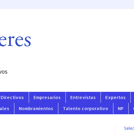
vos
Directivos
Empresarios
Entrevistas
Expertos
ales
Nombramientos
Talento corporativo
NP
Sele