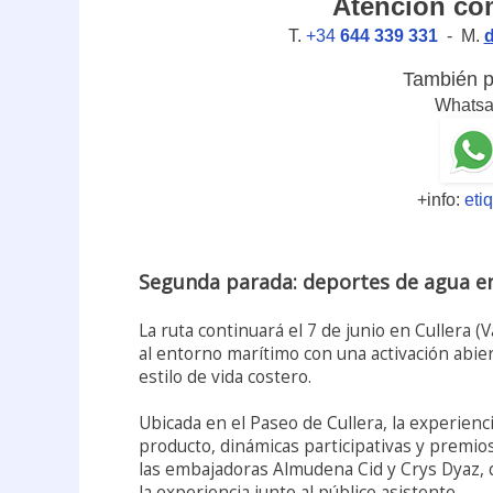
Atención com
T.
+34
644 339 331
- M.
También p
Whats
+info:
eti
Segunda parada: deportes de agua en
La ruta continuará el 7 de junio en Cullera (
al entorno marítimo con una activación abier
estilo de vida costero.
Ubicada en el Paseo de Cullera, la experienci
producto, dinámicas participativas y premios
las embajadoras Almudena Cid y Crys Dyaz, 
la experiencia junto al público asistente.