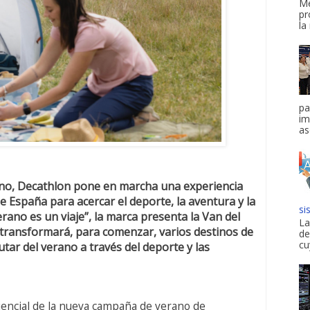
Me
pr
la
pa
im
as
no, Decathlon pone en marcha una experiencia
e España para acercar el deporte, la aventura y la
si
verano es un viaje”, la marca presenta la Van del
La
transformará, para comenzar, varios destinos de
de
cu
tar del verano a través del deporte y las
iencial de la nueva campaña de verano de