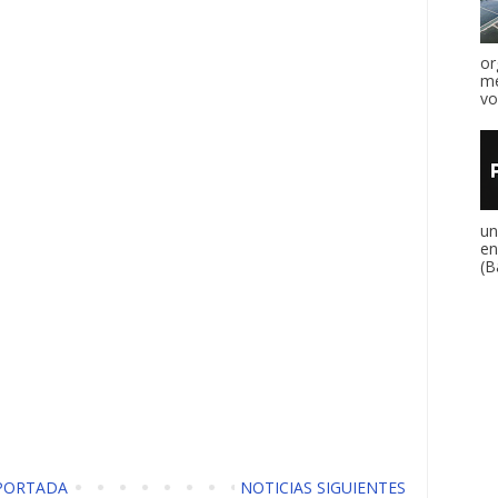
or
me
vo
un
en
(B
PORTADA
NOTICIAS SIGUIENTES