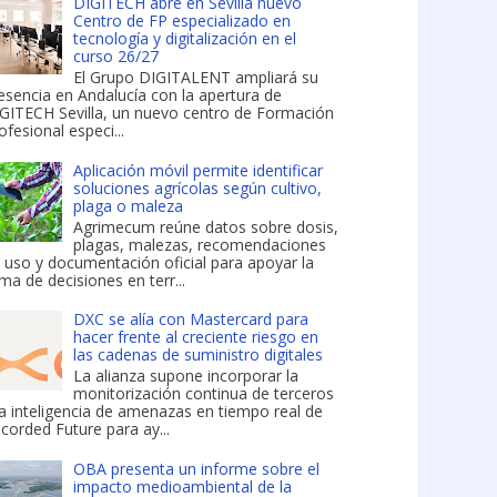
DIGITECH abre en Sevilla nuevo
Centro de FP especializado en
tecnología y digitalización en el
curso 26/27
El Grupo DIGITALENT ampliará su
esencia en Andalucía con la apertura de
GITECH Sevilla, un nuevo centro de Formación
ofesional especi...
Aplicación móvil permite identificar
soluciones agrícolas según cultivo,
plaga o maleza
Agrimecum reúne datos sobre dosis,
plagas, malezas, recomendaciones
 uso y documentación oficial para apoyar la
ma de decisiones en terr...
DXC se alía con Mastercard para
hacer frente al creciente riesgo en
las cadenas de suministro digitales
La alianza supone incorporar la
monitorización continua de terceros
la inteligencia de amenazas en tiempo real de
corded Future para ay...
OBA presenta un informe sobre el
impacto medioambiental de la