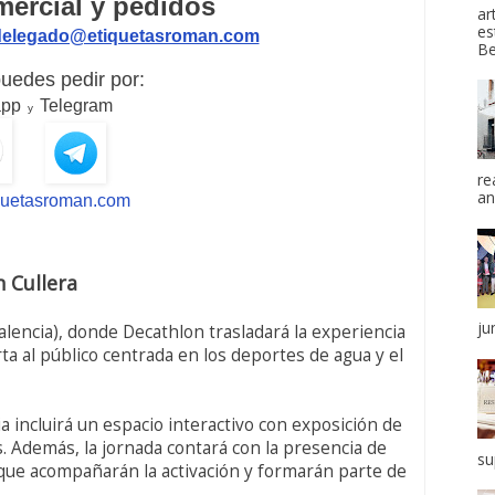
ercial y pedidos
ar
es
delegado@etiquetasroman.com
Be
uedes pedir por:
app
Telegram
y
re
an
quetasroman.com
 Cullera
ju
Valencia), donde Decathlon trasladará la experiencia
ta al público centrada en los deportes de agua y el
a incluirá un espacio interactivo con exposición de
. Además, la jornada contará con la presencia de
su
que acompañarán la activación y formarán parte de