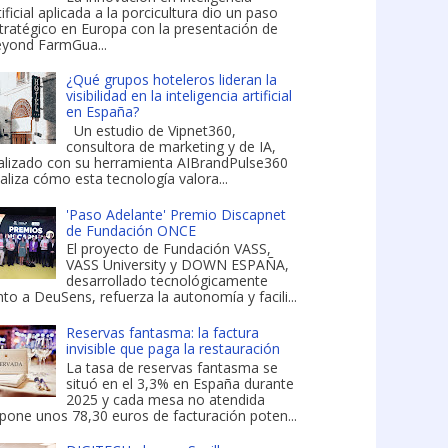
tificial aplicada a la porcicultura dio un paso
tratégico en Europa con la presentación de
yond FarmGua...
¿Qué grupos hoteleros lideran la
visibilidad en la inteligencia artificial
en España?
Un estudio de Vipnet360,
consultora de marketing y de IA,
alizado con su herramienta AIBrandPulse360
aliza cómo esta tecnología valora...
'Paso Adelante' Premio Discapnet
de Fundación ONCE
El proyecto de Fundación VASS,
VASS University y DOWN ESPAÑA,
desarrollado tecnológicamente
nto a DeuSens, refuerza la autonomía y facili...
Reservas fantasma: la factura
invisible que paga la restauración
La tasa de reservas fantasma se
situó en el 3,3% en España durante
2025 y cada mesa no atendida
pone unos 78,30 euros de facturación poten...