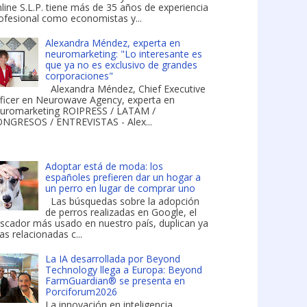
line S.L.P. tiene más de 35 años de experiencia
ofesional como economistas y...
Alexandra Méndez, experta en
neuromarketing: "Lo interesante es
que ya no es exclusivo de grandes
corporaciones"
Alexandra Méndez, Chief Executive
ficer en Neurowave Agency, experta en
uromarketing ROIPRESS / LATAM /
NGRESOS / ENTREVISTAS - Alex...
Adoptar está de moda: los
españoles prefieren dar un hogar a
un perro en lugar de comprar uno
Las búsquedas sobre la adopción
de perros realizadas en Google, el
scador más usado en nuestro país, duplican ya
las relacionadas c...
La IA desarrollada por Beyond
Technology llega a Europa: Beyond
FarmGuardian® se presenta en
Porciforum2026
La innovación en inteligencia