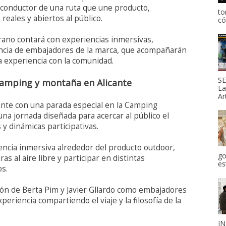
o conductor de una ruta que une producto,
to
eales y abiertos al público.
có
Verano contará con experiencias inmersivas,
sencia de embajadores de la marca, que acompañarán
la experiencia con la comunidad.
SE
camping y montaña en Alicante
La
Ar
icante con una parada especial en la Camping
una jornada diseñada para acercar al público el
 y dinámicas participativas.
encia inmersiva alrededor del producto outdoor,
go
 al aire libre y participar en distintas
es
os.
ción de Berta Pim y Javier Gllardo como embajadores
eriencia compartiendo el viaje y la filosofía de la
IN