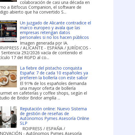
colaboración de casi una década en
rno a Bitfocus Companion, el software de
digo abierto que ha convertido S...
Un juzgado de Alicante contradice el
marco europeo y avala que las
empresas retengan datos
personales si no los hacen públicos
Imagen generada por IA.
RVIPRESS / ALICANTE - ESPAÑA / JURÍDICOS -
 Sentencia 292/2026 vacía de contenido el
tículo 17 del RGPD al co...
La fiebre del pistacho conquista
España: 7 de cada 10 españoles ya
prefieren la bollería con este sabor
El 91% de los españoles demanda
una mayor oferta de bollería
urmet en cafeterías y coffee shops, según el
tudio de Bridor Bridor amplía ...
Reputación online: Nuevo Sistema
de gestión de reseñas de
Autonomos Pymes Asesoría Online
SLP
ROIPRESS / ESPAÑA /
NOVACIÓN - Autónomos Pymes Asesoría