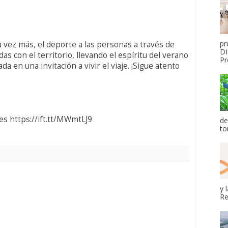
pr
 vez más, el deporte a las personas a través de
DI
as con el territorio, llevando el espíritu del verano
Pr
da en una invitación a vivir el viaje. ¡Sigue atento
es https://ift.tt/MWmtLJ9
de
to
y 
Re